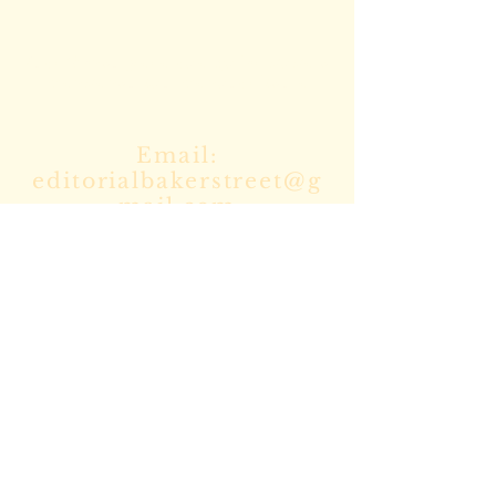
Escríbenos para cualquier duda o
mándanos tus manuscritos a
Email:
editorialbakerstreet@g
mail.com