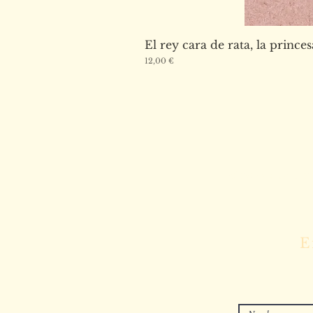
El rey cara de rata, la princes
Precio
12,00 €
Escríbenos
E