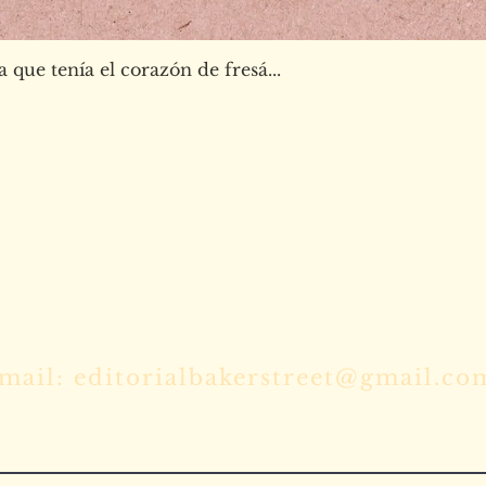
Vista rápida
a que tenía el corazón de fresá...
 para cualquier duda o mándanos tus ma
mail: editorialbakerstreet@gmail.co