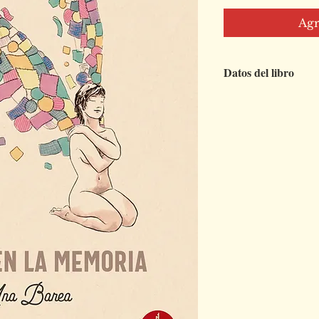
Agr
Datos del libro
Título
: Retales e
Autor
: Ana Bare
EAN
: 97884192
Colección
: Baker
Número de pági
Medidas
: 185 x