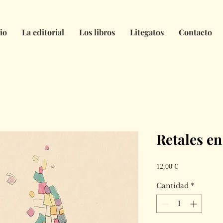
io
La editorial
Los libros
Litegatos
Contacto
Retales e
Precio
12,00 €
Cantidad
*