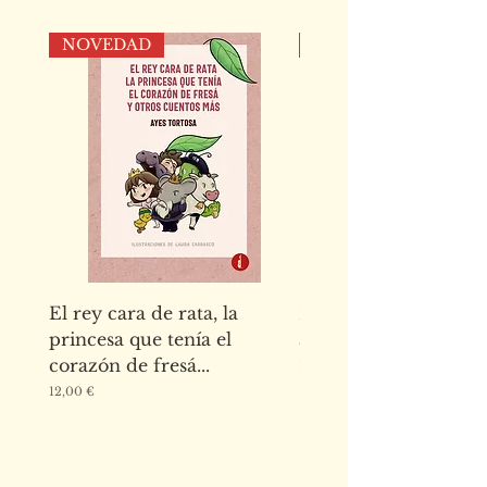
NOVEDAD
NOVEDAD
El rey cara de rata, la
El abecedario de los
princesa que tenía el
animales de la Alha
corazón de fresá...
Precio
15,00 €
Precio
12,00 €