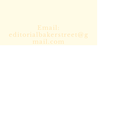
Escríbenos para cualquier duda o
mándanos tus manuscritos a
Email:
editorialbakerstreet@g
mail.com
Enviar