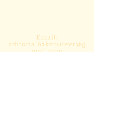
Escríbenos para cualquier duda o
mándanos tus manuscritos a
Email:
editorialbakerstreet@g
mail.com