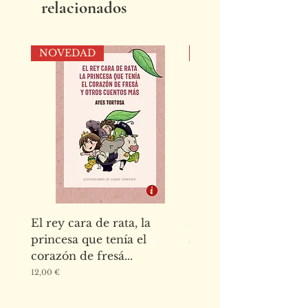
relacionados
(dibujos)
EAN
: 9788419274120
Colección
: Baker Ilustrados
NOVEDAD
NOVEDAD
Adultos
Número de páginas
: 248
Medidas
: 190 x 250 mm
(RÚSTICA)
El rey cara de rata, la
El abecedario de los
princesa que tenía el
animales de la Alha
corazón de fresá...
Precio
15,00 €
Precio
12,00 €