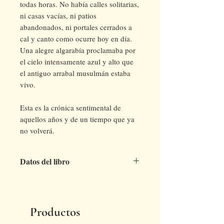
todas horas. No había calles solitarias,
ni casas vacías, ni patios
abandonados, ni portales cerrados a
cal y canto como ocurre hoy en día.
Una alegre algarabía proclamaba por
el cielo intensamente azul y alto que
el antiguo arrabal musulmán estaba
vivo.
Esta es la crónica sentimental de
aquellos años y de un tiempo que ya
no volverá.
Datos del libro
Título
: Mi Albaicín. El tiempo de
los jaramagos
Autor
: Antonio Monleón Anguita
Productos
(texto) y Ramón Carlos Válor