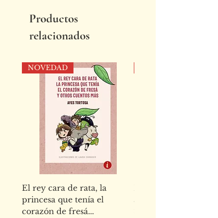
Productos
relacionados
NOVEDAD
NOVEDAD
El rey cara de rata, la
El abecedario de los
princesa que tenía el
animales de la Alha
corazón de fresá...
Precio
15,00 €