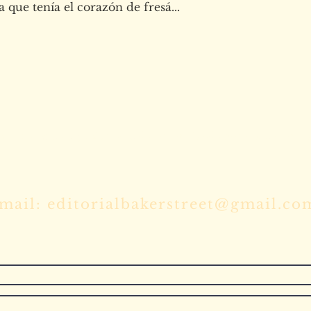
Vista rápida
a que tenía el corazón de fresá...
 para cualquier duda o mándanos tus ma
mail: editorialbakerstreet@gmail.co