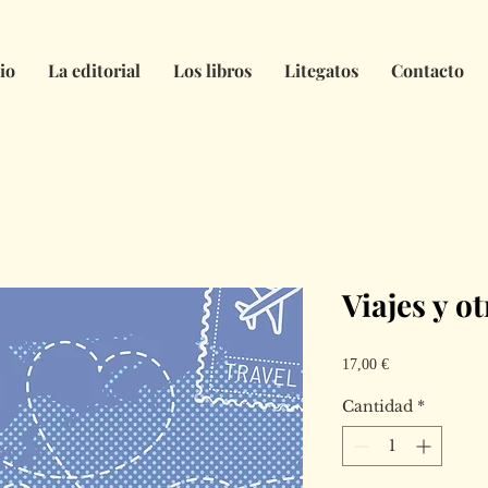
io
La editorial
Los libros
Litegatos
Contacto
Viajes y o
Precio
17,00 €
Cantidad
*