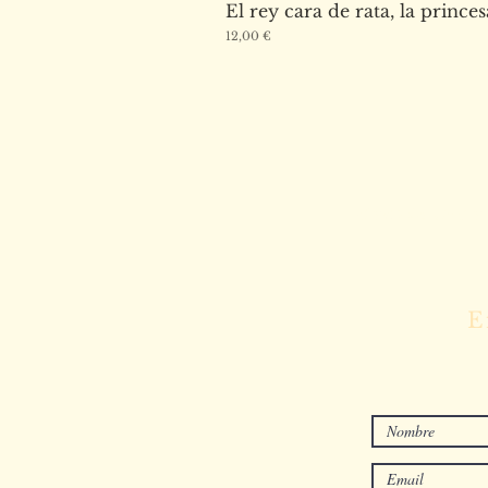
El rey cara de rata, la princes
Precio
12,00 €
Escríbenos
E