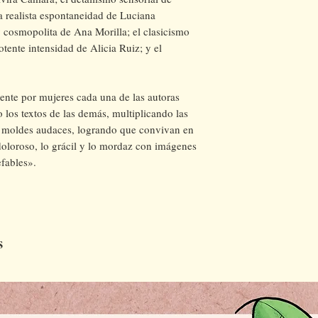
la realista espontaneidad de Luciana
 cosmopolita de Ana Morilla; el clasicismo
otente intensidad de Alicia Ruiz; y el
mente por mujeres cada una de las autoras
 los textos de las demás, multiplicando las
 moldes audaces, logrando que convivan en
doloroso, lo grácil y lo mordaz con imágenes
efables».
s