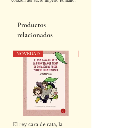
corazón del Sacro Imperio Romano.
Productos
relacionados
NOVEDAD
NOVEDAD
El rey cara de rata, la
El abecedario de los