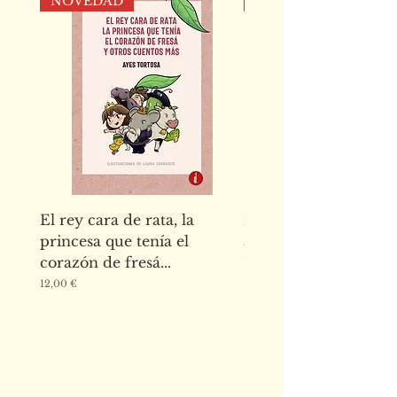
NOVEDAD
NOVEDAD
El rey cara de rata, la
El abecedario de los
princesa que tenía el
animales de la Alha
corazón de fresá...
Precio
15,00 €
Precio
12,00 €
Escríbenos para cualquier duda o
mándanos tus manuscritos a