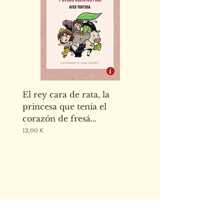
El rey cara de rata, la
El abecedario de los
princesa que tenía el
animales de la Alha
corazón de fresá...
Precio
15,00 €
Precio
12,00 €
Escríbenos para cualquier duda o
mándanos tus manuscritos a
Email: