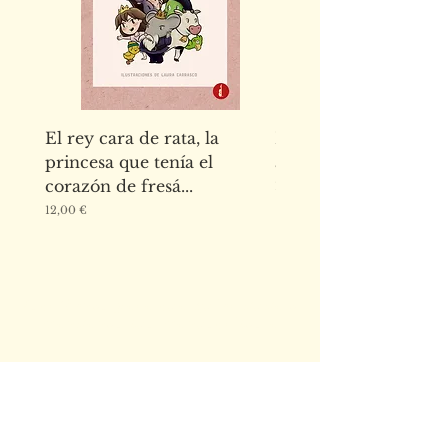
El rey cara de rata, la
El abecedario de los
princesa que tenía el
animales de la Alha
corazón de fresá...
Precio
15,00 €
Precio
12,00 €
Escríbenos para cualquier duda o
mándanos tus manuscritos a
Email:
editorialbakerstreet@g
mail.com