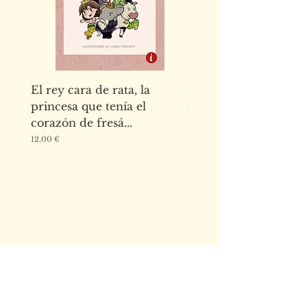
El rey cara de rata, la
El abecedario de los
princesa que tenía el
animales de la Alha
corazón de fresá...
Precio
15,00 €
Precio
12,00 €
Escríbenos para cualquier duda o
mándanos tus manuscritos a
Email:
editorialbakerstreet@g
mail.com