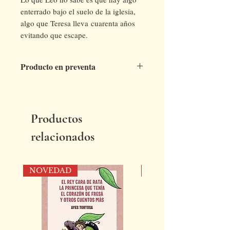
enterrado bajo el suelo de la iglesia,
algo que Teresa lleva cuarenta años
evitando que escape.
Producto en preventa
Este libro está en preventa y se
enviará a los compradores en cuanto
esté disponible.
Productos
relacionados
NOVEDAD
NOVEDAD