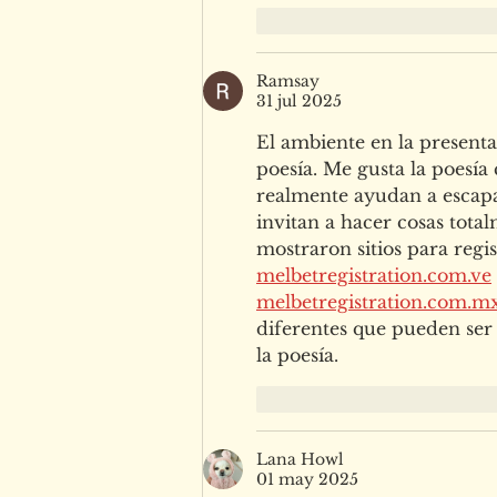
Me gusta
Reacciona
Ramsay
31 jul 2025
El ambiente en la presenta
poesía. Me gusta la poesía
realmente ayudan a escapa
invitan a hacer cosas tota
mostraron sitios para regi
melbetregistration.com.ve
melbetregistration.com.m
diferentes que pueden ser 
la poesía.
Me gusta
Reacciona
Lana Howl
01 may 2025